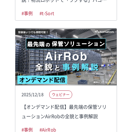
ノ仕分け改善
#事例
#t-Sort
2025/12/18
ウェビナー
【オンデマンド配信】最先端の保管ソリ
ューションAirRobの全貌と事例解説
#事例
#AirRob