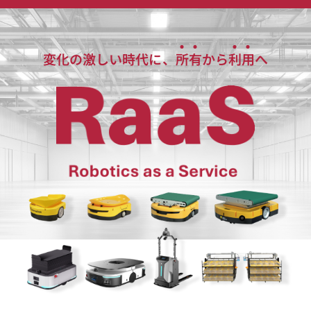
変化の激しい時代に、
所
有
から
利
用
へ