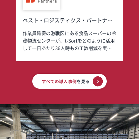
ベスト・ロジスティクス・パートナー
ズ
作業員確保の激戦区にある食品スーパーの冷
蔵物流センターが、t-Sortをどのように活用
して一日あたり36人時もの工数削減を実現
したのか？
すべての導入事例
を見る