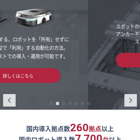
食品ハコモノアパレル重量物
スポットの作業者でも簡単に操作可能。
アンカー不要でレイアウト変更や移設も
スムーズに行えます。
詳しくはこちら
260
国内導入拠点数
拠点
以上
7,700
国内ロボット導入数
台
以上