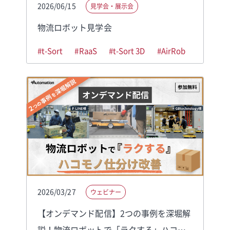
2026/06/15
見学会・展示会
物流ロボット見学会
#t-Sort
#RaaS
#t-Sort 3D
#AirRob
2026/03/27
ウェビナー
【オンデマンド配信】2つの事例を深堀解
説！物流ロボットで「ラクする」ハコモ