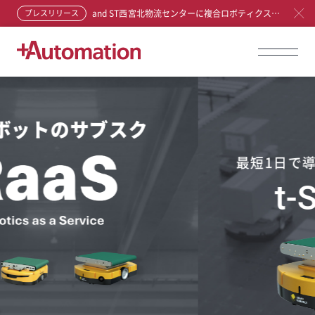
プレスリリース
and ST西宮北物流センターに複合ロボティクスソリューションを実装 +Hubで自動倉庫と仕分ロボットの新たな活用方法を提案、統合制御へ
最短1日で導入できる仕分けロボット
t-Sort AGV