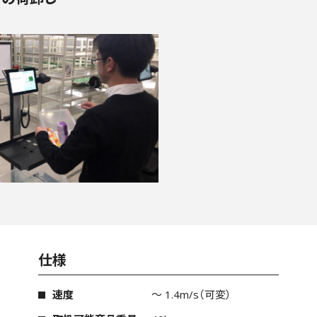
仕様
速度
～ 1.4m/s（可変）