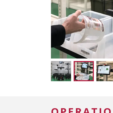
O
P
E
R
A
T
I
O