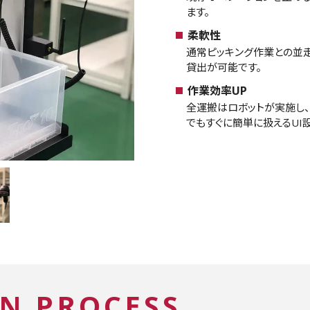
ます。
柔軟性
通常ピッキング作業との並
貸出が可能です。
作業効率UP
全運搬はロボットが実施し
でもすぐに簡単に扱えるUI
N
P
R
O
C
E
S
S